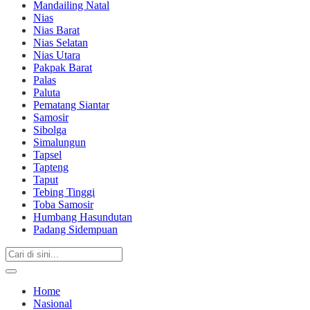
Mandailing Natal
Nias
Nias Barat
Nias Selatan
Nias Utara
Pakpak Barat
Palas
Paluta
Pematang Siantar
Samosir
Sibolga
Simalungun
Tapsel
Tapteng
Taput
Tebing Tinggi
Toba Samosir
Humbang Hasundutan
Padang Sidempuan
Home
Nasional