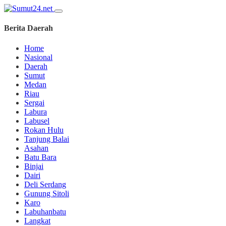
Berita Daerah
Home
Nasional
Daerah
Sumut
Medan
Riau
Sergai
Labura
Labusel
Rokan Hulu
Tanjung Balai
Asahan
Batu Bara
Binjai
Dairi
Deli Serdang
Gunung Sitoli
Karo
Labuhanbatu
Langkat